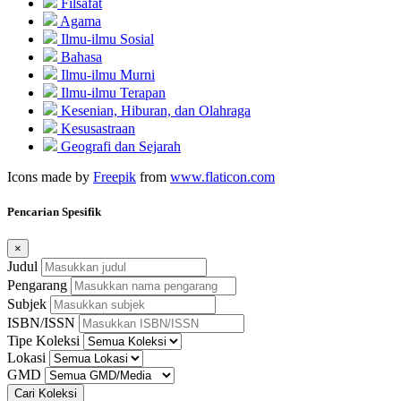
Filsafat
Agama
Ilmu-ilmu Sosial
Bahasa
Ilmu-ilmu Murni
Ilmu-ilmu Terapan
Kesenian, Hiburan, dan Olahraga
Kesusastraan
Geografi dan Sejarah
Icons made by
Freepik
from
www.flaticon.com
Pencarian Spesifik
×
Judul
Pengarang
Subjek
ISBN/ISSN
Tipe Koleksi
Lokasi
GMD
Cari Koleksi