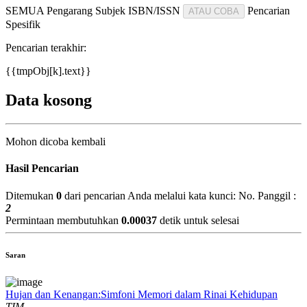
SEMUA
Pengarang
Subjek
ISBN/ISSN
Pencarian
ATAU COBA
Spesifik
Pencarian terakhir:
{{tmpObj[k].text}}
Data kosong
Mohon dicoba kembali
Hasil Pencarian
Ditemukan
0
dari pencarian Anda melalui kata kunci:
No. Panggil :
2
Permintaan membutuhkan
0.00037
detik untuk selesai
Saran
Hujan dan Kenangan:Simfoni Memori dalam Rinai Kehidupan
TIM