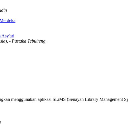
udin
 Merdeka
 Asy'ari
ia), - Pustaka Tebuireng,
angkan menggunakan aplikasi SLiMS (Senayan Library Management Sy
k