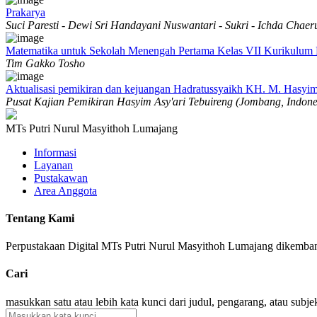
Prakarya
Suci Paresti - Dewi Sri Handayani Nuswantari - Sukri - Ichda Chaer
Matematika untuk Sekolah Menengah Pertama Kelas VII Kurikulum
Tim Gakko Tosho
Aktualisasi pemikiran dan kejuangan Hadratussyaikh KH. M. Hasyim
Pusat Kajian Pemikiran Hasyim Asy'ari Tebuireng (Jombang, Indones
MTs Putri Nurul Masyithoh Lumajang
Informasi
Layanan
Pustakawan
Area Anggota
Tentang Kami
Perpustakaan Digital MTs Putri Nurul Masyithoh Lumajang dikemb
Cari
masukkan satu atau lebih kata kunci dari judul, pengarang, atau subje