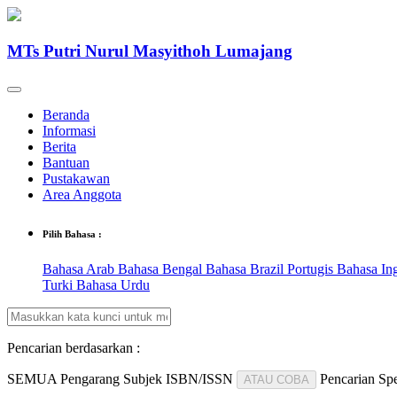
MTs Putri Nurul Masyithoh Lumajang
Beranda
Informasi
Berita
Bantuan
Pustakawan
Area Anggota
Pilih Bahasa :
Bahasa Arab
Bahasa Bengal
Bahasa Brazil Portugis
Bahasa In
Turki
Bahasa Urdu
Pencarian berdasarkan :
SEMUA
Pengarang
Subjek
ISBN/ISSN
Pencarian Spe
ATAU COBA