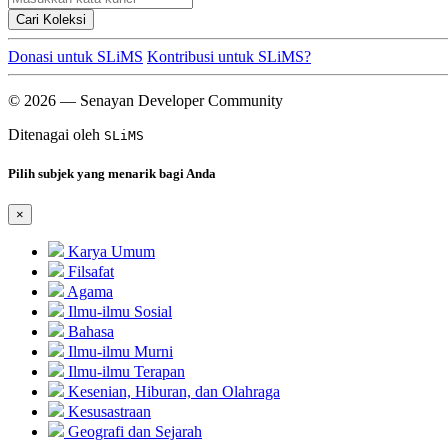
Cari Koleksi
Donasi untuk SLiMS
Kontribusi untuk SLiMS?
© 2026 — Senayan Developer Community
Ditenagai oleh
SLiMS
Pilih subjek yang menarik bagi Anda
×
Karya Umum
Filsafat
Agama
Ilmu-ilmu Sosial
Bahasa
Ilmu-ilmu Murni
Ilmu-ilmu Terapan
Kesenian, Hiburan, dan Olahraga
Kesusastraan
Geografi dan Sejarah