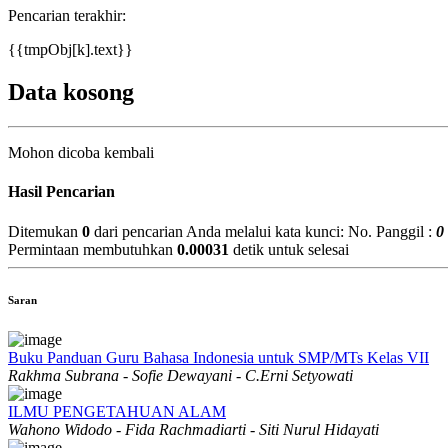
Pencarian terakhir:
{{tmpObj[k].text}}
Data kosong
Mohon dicoba kembali
Hasil Pencarian
Ditemukan
0
dari pencarian Anda melalui kata kunci:
No. Panggil :
0
Permintaan membutuhkan
0.00031
detik untuk selesai
Saran
Buku Panduan Guru Bahasa Indonesia untuk SMP/MTs Kelas VII
Rakhma Subrana - Sofie Dewayani - C.Erni Setyowati
ILMU PENGETAHUAN ALAM
Wahono Widodo - Fida Rachmadiarti - Siti Nurul Hidayati