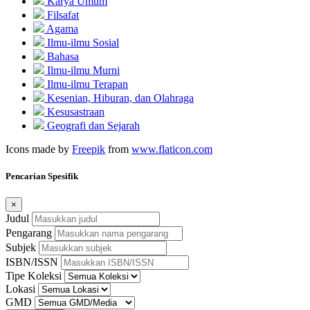
Karya Umum
Filsafat
Agama
Ilmu-ilmu Sosial
Bahasa
Ilmu-ilmu Murni
Ilmu-ilmu Terapan
Kesenian, Hiburan, dan Olahraga
Kesusastraan
Geografi dan Sejarah
Icons made by
Freepik
from
www.flaticon.com
Pencarian Spesifik
×
Judul
Pengarang
Subjek
ISBN/ISSN
Tipe Koleksi
Lokasi
GMD