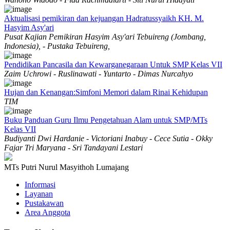
Aktualisasi pemikiran dan kejuangan Hadratussyaikh KH. M.
Hasyim Asy'ari
Pusat Kajian Pemikiran Hasyim Asy'ari Tebuireng (Jombang,
Indonesia), - Pustaka Tebuireng,
Pendidikan Pancasila dan Kewarganegaraan Untuk SMP Kelas VII
Zaim Uchrowi - Ruslinawati - Yuntarto - Dimas Nurcahyo
Hujan dan Kenangan:Simfoni Memori dalam Rinai Kehidupan
TIM
Buku Panduan Guru Ilmu Pengetahuan Alam untuk SMP/MTs
Kelas VII
Budiyanti Dwi Hardanie - Victoriani Inabuy - Cece Sutia - Okky
Fajar Tri Maryana - Sri Tandayani Lestari
MTs Putri Nurul Masyithoh Lumajang
Informasi
Layanan
Pustakawan
Area Anggota