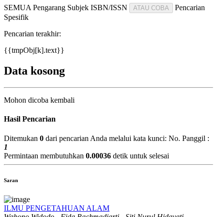
SEMUA
Pengarang
Subjek
ISBN/ISSN
Pencarian
ATAU COBA
Spesifik
Pencarian terakhir:
{{tmpObj[k].text}}
Data kosong
Mohon dicoba kembali
Hasil Pencarian
Ditemukan
0
dari pencarian Anda melalui kata kunci:
No. Panggil :
1
Permintaan membutuhkan
0.00036
detik untuk selesai
Saran
ILMU PENGETAHUAN ALAM
Wahono Widodo - Fida Rachmadiarti - Siti Nurul Hidayati