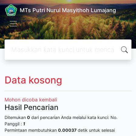
MTs Putri Nurul Masyithoh Lumajang
Data kosong
Mohon dicoba kembali
Hasil Pencarian
Ditemukan
0
dari pencarian Anda melalui kata kunci:
No.
Panggil :
1
Permintaan membutuhkan
0.00037
detik untuk selesai