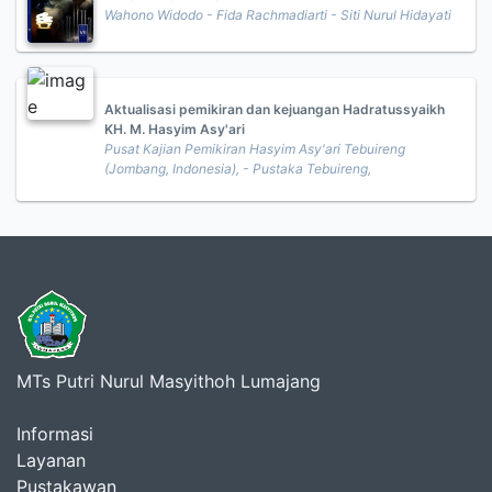
Wahono Widodo - Fida Rachmadiarti - Siti Nurul Hidayati
Aktualisasi pemikiran dan kejuangan Hadratussyaikh
KH. M. Hasyim Asy'ari
Pusat Kajian Pemikiran Hasyim Asy'ari Tebuireng
(Jombang, Indonesia), - Pustaka Tebuireng,
MTs Putri Nurul Masyithoh Lumajang
Informasi
Layanan
Pustakawan