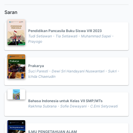
Saran
Pendidikan Pancasila Buku Siswa VIII 2023
Tudi Setiawan - Tia Setiawati - Muhammad Sapei -
Prayogo
Prakarya
Suci Paresti - Dewi Sri Handayani Nuswantari - Sukri -
Ichda Chaerudin
Bahasa Indonesia untuk Kelas VII SMP/MTs
Rakhma Subrana - Sofie Dewayani - C.Erni Setyowati
ILMU PENGETAHUAN ALAM