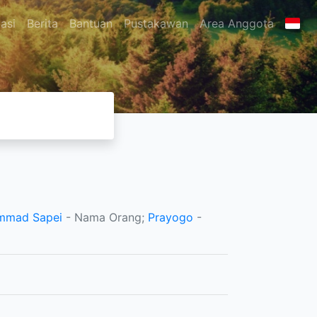
asi
Berita
Bantuan
Pustakawan
Area Anggota
mmad Sapei
- Nama Orang;
Prayogo
-