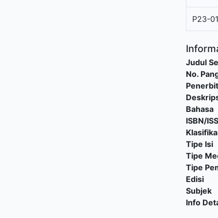
P23-01
Informa
Judul Se
No. Pang
Penerbi
Deskrips
Bahasa
ISBN/IS
Klasifika
Tipe Isi
Tipe Me
Tipe P
Edisi
Subjek
Info Deta