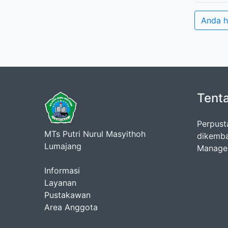
Anda h
Tent
Perpust
MTs Putri Nurul Masyithoh
dikemba
Lumajang
Manage
Informasi
Layanan
Pustakawan
Area Anggota