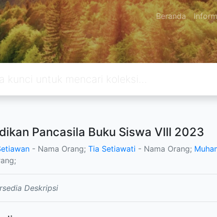
Beranda
Inform
dikan Pancasila Buku Siswa VIII 2023
Setiawan
- Nama Orang;
Tia Setiawati
- Nama Orang;
Muha
ang;
rsedia Deskripsi