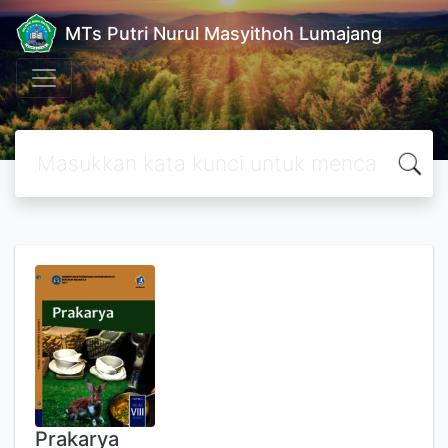
MTs Putri Nurul Masyithoh Lumajang
Prakarya