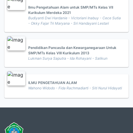
Ilmu Pengetahuan Alam untuk SMP/MTs Kelas VII
Kurikulum Merdeka 2021
Budiyanti Dwi Hardanie - Victoriani Inabuy - Cece Sutia
- Okky Fajar Tri Maryana - Sri Handayani Lestari
Pendidikan Pancasila dan Kewarganegaraan Untuk
SMP/MTs Kelas VIII Kurikulum 2013
Lukman Surya Saputra - Ida Rohayani - Salikun
ILMU PENGETAHUAN ALAM
Wahono Widodo - Fida Rachmadiarti - Siti Nurul Hidayati