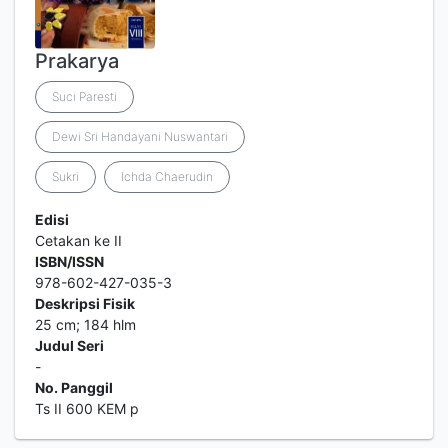
Prakarya
Suci Paresti
Dewi Sri Handayani Nuswantari
Sukri
Ichda Chaerudin
Edisi
Cetakan ke II
ISBN/ISSN
978-602-427-035-3
Deskripsi Fisik
25 cm; 184 hlm
Judul Seri
-
No. Panggil
Ts II 600 KEM p