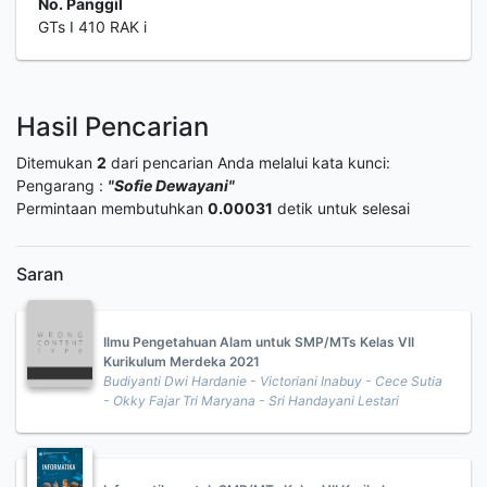
No. Panggil
GTs I 410 RAK i
Hasil Pencarian
Ditemukan
2
dari pencarian Anda melalui kata kunci:
Pengarang :
"Sofie Dewayani"
Permintaan membutuhkan
0.00031
detik untuk selesai
Saran
Ilmu Pengetahuan Alam untuk SMP/MTs Kelas VII
Kurikulum Merdeka 2021
Budiyanti Dwi Hardanie - Victoriani Inabuy - Cece Sutia
- Okky Fajar Tri Maryana - Sri Handayani Lestari