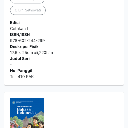
C.Erni Setyowati
Edisi
Cetakan I
ISBN/ISSN
978-602-244-299
Deskripsi Fisik
17,6 x 25cm xii,220hlm
Judul Seri
-
No. Panggil
Ts I 410 RAK