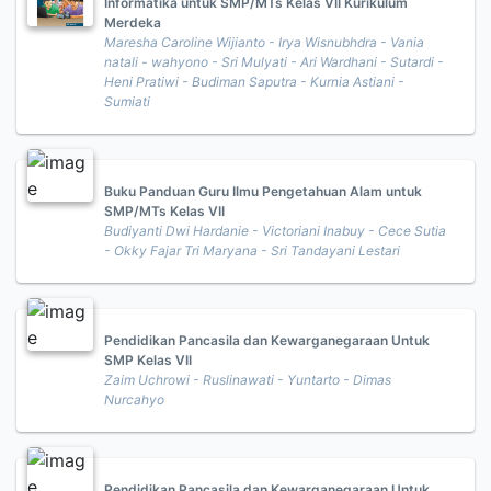
Informatika untuk SMP/MTs Kelas VII Kurikulum
Merdeka
Maresha Caroline Wijianto - Irya Wisnubhdra - Vania
natali - wahyono - Sri Mulyati - Ari Wardhani - Sutardi -
Heni Pratiwi - Budiman Saputra - Kurnia Astiani -
Sumiati
Buku Panduan Guru Ilmu Pengetahuan Alam untuk
SMP/MTs Kelas VII
Budiyanti Dwi Hardanie - Victoriani Inabuy - Cece Sutia
- Okky Fajar Tri Maryana - Sri Tandayani Lestari
Pendidikan Pancasila dan Kewarganegaraan Untuk
SMP Kelas VII
Zaim Uchrowi - Ruslinawati - Yuntarto - Dimas
Nurcahyo
Pendidikan Pancasila dan Kewarganegaraan Untuk