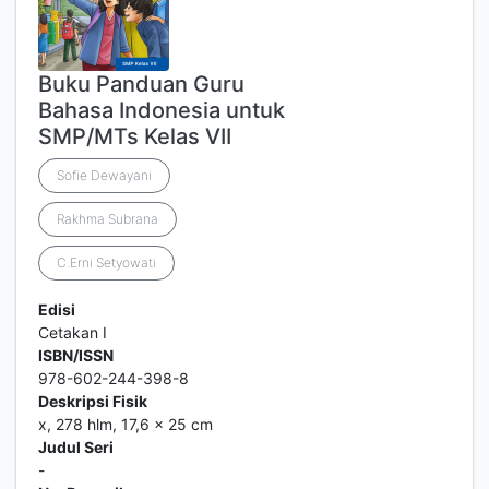
Buku Panduan Guru
Bahasa Indonesia untuk
SMP/MTs Kelas VII
Sofie Dewayani
Rakhma Subrana
C.Erni Setyowati
Edisi
Cetakan I
ISBN/ISSN
978-602-244-398-8
Deskripsi Fisik
x, 278 hlm, 17,6 x 25 cm
Judul Seri
-